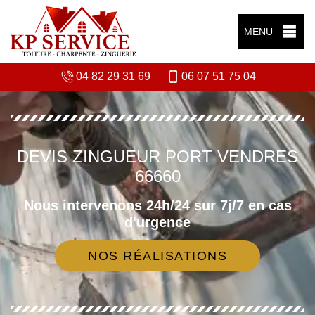
MENU
04 82 29 31 69
06 07 51 75 04
DEVIS ZINGUEUR PORT VENDRES
66660
Nous intervenons 24h/24 sur 7j/7 en cas
d'urgence
NOS RÉALISATIONS