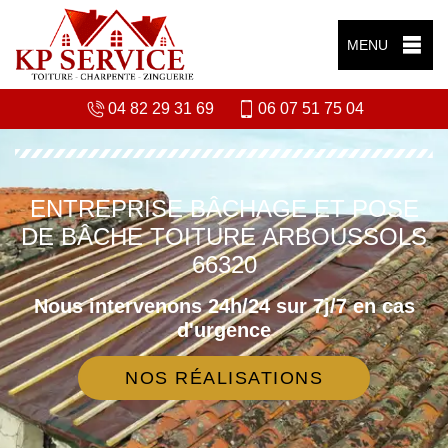
MENU
04 82 29 31 69
06 07 51 75 04
ENTREPRISE BÂCHAGE ET POSE
DE BÂCHE TOITURE ARBOUSSOLS
66320
Nous intervenons 24h/24 sur 7j/7 en cas
d'urgence
NOS RÉALISATIONS