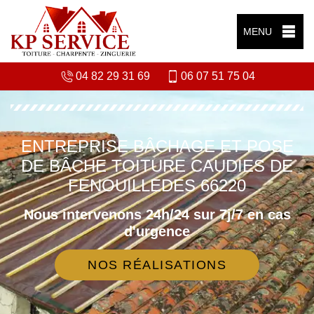
MENU
04 82 29 31 69
06 07 51 75 04
ENTREPRISE BÂCHAGE ET POSE
DE BÂCHE TOITURE CAUDIES DE
FENOUILLEDES 66220
Nous intervenons 24h/24 sur 7j/7 en cas
d'urgence
NOS RÉALISATIONS