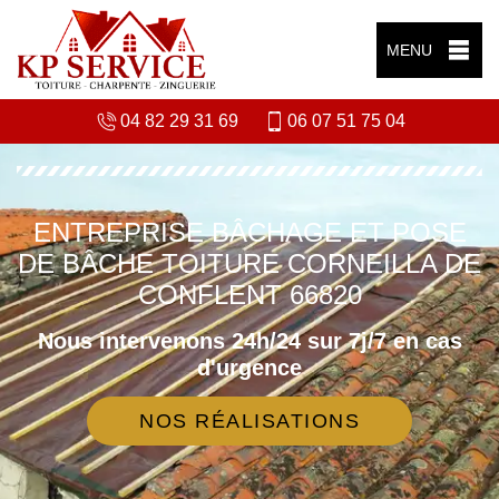
MENU
04 82 29 31 69
06 07 51 75 04
ENTREPRISE BÂCHAGE ET POSE
DE BÂCHE TOITURE CORNEILLA DE
CONFLENT 66820
Nous intervenons 24h/24 sur 7j/7 en cas
d'urgence
NOS RÉALISATIONS