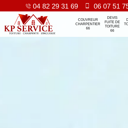
04 82 29 31 69
06 07 51 7
DEVIS
COUVREUR
FUITE DE
CHARPENTIER
T
TOITURE
66
66