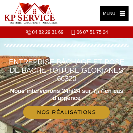
MENU
04 82 29 31 69
06 07 51 75 04
ENTREPRISE BÂCHAGE ET POSE
DE BÂCHE TOITURE GLORIANES
66320
Nous intervenons 24h/24 sur 7j/7 en cas
d'urgence
NOS RÉALISATIONS