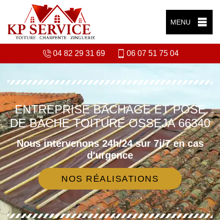
MENU
04 82 29 31 69
06 07 51 75 04
ENTREPRISE BÂCHAGE ET POSE
DE BÂCHE TOITURE OSSEJA 66340
Nous intervenons 24h/24 sur 7j/7 en cas
d'urgence
NOS RÉALISATIONS