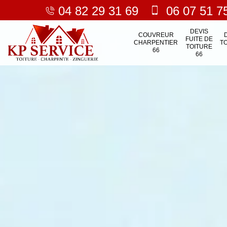
04 82 29 31 69
06 07 51 7
DEVIS
COUVREUR
FUITE DE
CHARPENTIER
T
TOITURE
66
66