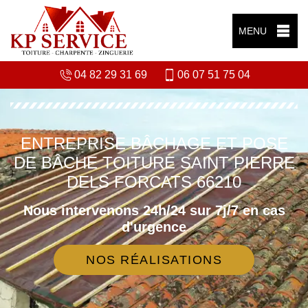
MENU
04 82 29 31 69
06 07 51 75 04
ENTREPRISE BÂCHAGE ET POSE
DE BÂCHE TOITURE SAINT PIERRE
DELS FORCATS 66210
Nous intervenons 24h/24 sur 7j/7 en cas
d'urgence
NOS RÉALISATIONS