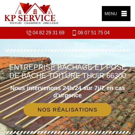
MENU
04 82 29 31 69
06 07 51 75 04
ENTREPRISE BÂCHAGE ET POSE
DE BÂCHE TOITURE THUIR 66300
Nous intervenons 24h/24 sur 7j/7 en cas
d'urgence
NOS RÉALISATIONS