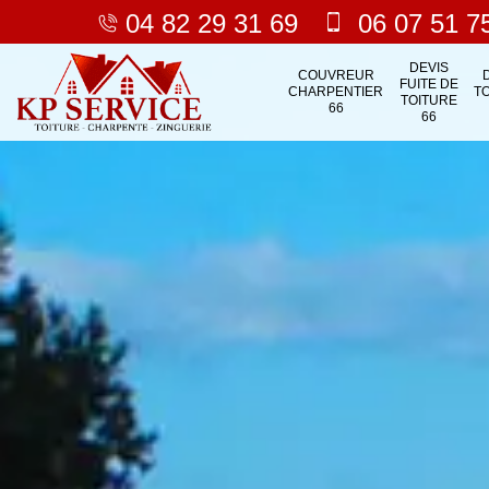
04 82 29 31 69
06 07 51 7
DEVIS
COUVREUR
FUITE DE
CHARPENTIER
T
TOITURE
66
66