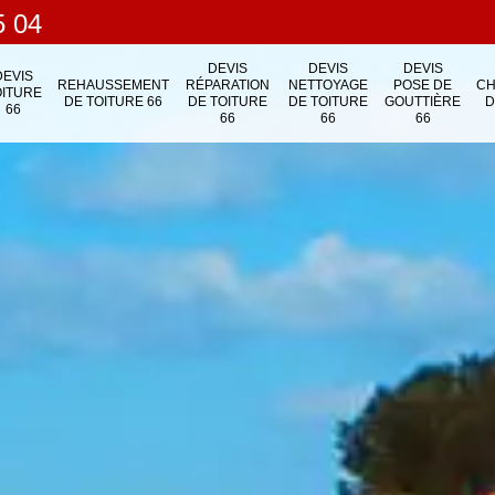
5 04
DEVIS
DEVIS
DEVIS
DEVIS
REHAUSSEMENT
RÉPARATION
NETTOYAGE
POSE DE
C
OITURE
DE TOITURE 66
DE TOITURE
DE TOITURE
GOUTTIÈRE
D
66
66
66
66