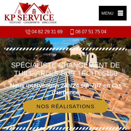
MENU
04 82 29 31 69
06 07 51 75 04
SPÉCIALISTE CHANGEMENT DE
TUILE ARLES SUR TECH 66150
Nous intervenons 24h/24 sur 7j/7 en cas
d'urgence
NOS RÉALISATIONS