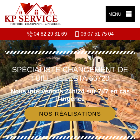
MENU
04 82 29 31 69
06 07 51 75 04
SPÉCIALISTE CHANGEMENT DE
TUILE BELESTA 66720
Nous intervenons 24h/24 sur 7j/7 en cas
d'urgence
NOS RÉALISATIONS