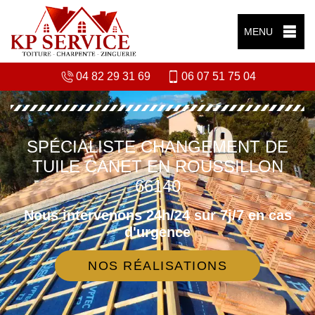
MENU
04 82 29 31 69
06 07 51 75 04
SPÉCIALISTE CHANGEMENT DE
TUILE CANET EN ROUSSILLON
66140
Nous intervenons 24h/24 sur 7j/7 en cas
d'urgence
NOS RÉALISATIONS