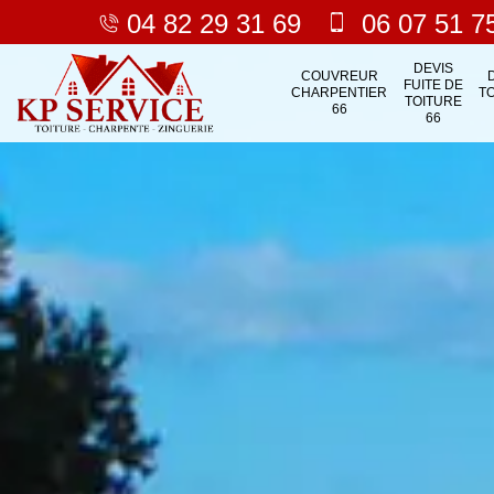
04 82 29 31 69
06 07 51 7
DEVIS
COUVREUR
FUITE DE
CHARPENTIER
T
TOITURE
66
66