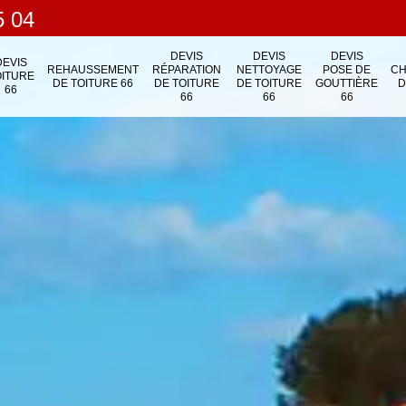
5 04
DEVIS
DEVIS
DEVIS
DEVIS
REHAUSSEMENT
RÉPARATION
NETTOYAGE
POSE DE
C
OITURE
DE TOITURE 66
DE TOITURE
DE TOITURE
GOUTTIÈRE
D
66
66
66
66