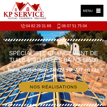
MENU
04 82 29 31 69
06 07 51 75 04
SPÉCIALISTE CHANGEMENT DE
TUILE MOLITG LES BAINS 66500
Nous intervenons 24h/24 sur 7j/7 en cas
d'urgence
NOS RÉALISATIONS