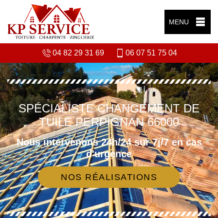
MENU
04 82 29 31 69
06 07 51 75 04
SPÉCIALISTE CHANGEMENT DE
TUILE PERPIGNAN 66000
Nous intervenons 24h/24 sur 7j/7 en cas
d'urgence
NOS RÉALISATIONS