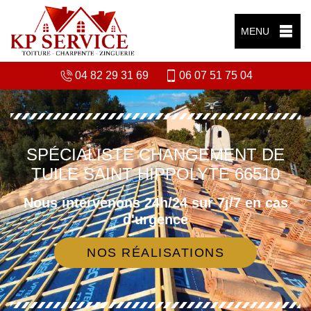
MENU
04 82 29 31 69
06 07 51 75 04
SPÉCIALISTE CHANGEMENT DE
TUILE SAINT HIPPOLYTE 66510
Nous intervenons 24h/24 sur 7j/7 en cas
d'urgence
NOS RÉALISATIONS