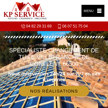
MENU
04 82 29 31 69
06 07 51 75 04
SPÉCIALISTE CHANGEMENT DE
TUILE VILLEFRANCHE DE
CONFLENT 66500
Nous intervenons 24h/24 sur 7j/7 en cas
d'urgence
NOS RÉALISATIONS