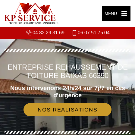
MENU
04 82 29 31 69
06 07 51 75 04
ENTREPRISE REHAUSSEMENT DE
TOITURE BAIXAS 66390
Nous intervenons 24h/24 sur 7j/7 en cas
d'urgence
NOS RÉALISATIONS