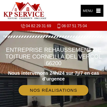
MENU
04 82 29 31 69
06 07 51 75 04
ENTREPRISE REHAUSSEMENT DE
TOITURE CORNEILLA DEL VERCOL
66200
Nous intervenons 24h/24 sur 7j/7 en cas
d'urgence
NOS RÉALISATIONS