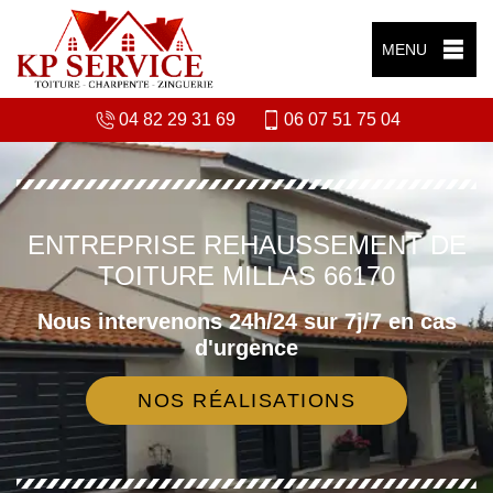
MENU
04 82 29 31 69
06 07 51 75 04
ENTREPRISE REHAUSSEMENT DE
TOITURE MILLAS 66170
Nous intervenons 24h/24 sur 7j/7 en cas
d'urgence
NOS RÉALISATIONS