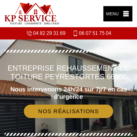
MENU
04 82 29 31 69
06 07 51 75 04
ENTREPRISE REHAUSSEMENT DE
TOITURE PEYRESTORTES 66600
Nous intervenons 24h/24 sur 7j/7 en cas
d'urgence
NOS RÉALISATIONS