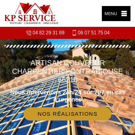
MENU
04 82 29 31 69
06 07 51 75 04
ARTISAN COUVREUR
CHARPENTIER FONTRABIOUSE
66210
Nous intervenons 24h/24 sur 7j/7 en cas
d'urgence
NOS RÉALISATIONS