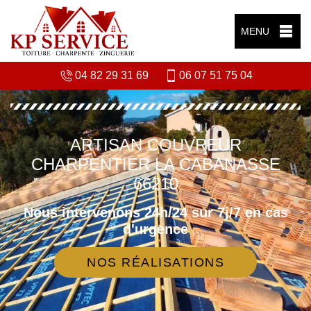
MENU
04 82 29 31 69
06 07 51 75 04
ARTISAN COUVREUR
CHARPENTIER LA CABANASSE
66210
Nous intervenons 24h/24 sur 7j/7 en cas
d'urgence
NOS RÉALISATIONS