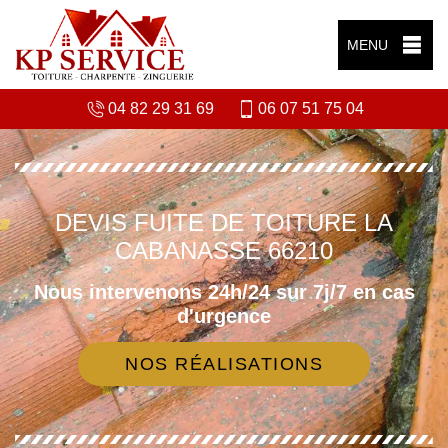
MENU
04 82 29 31 69
06 07 51 75 04
DEVIS FUITE DE TOITURE LA
CABANASSE 66210
Nous intervenons 24h/24 sur 7j/7 en cas
d'urgence
NOS RÉALISATIONS