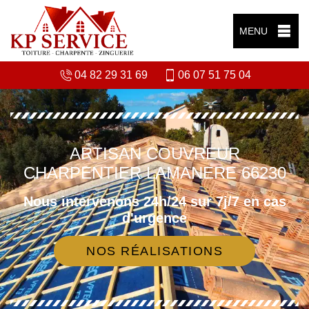
MENU
04 82 29 31 69
06 07 51 75 04
ARTISAN COUVREUR
CHARPENTIER LAMANERE 66230
Nous intervenons 24h/24 sur 7j/7 en cas
d'urgence
NOS RÉALISATIONS