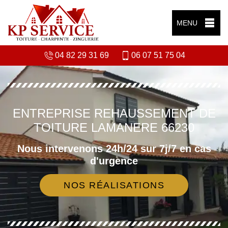
MENU
04 82 29 31 69
06 07 51 75 04
ENTREPRISE REHAUSSEMENT DE
TOITURE LAMANERE 66230
Nous intervenons 24h/24 sur 7j/7 en cas
d'urgence
NOS RÉALISATIONS