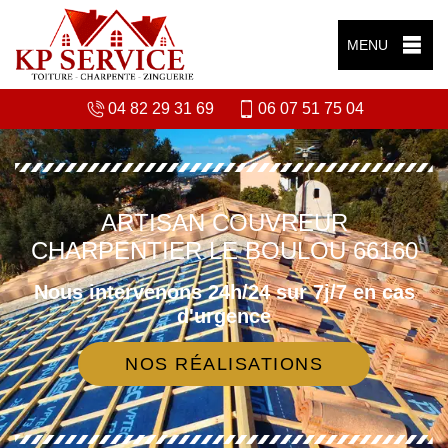
MENU
04 82 29 31 69
06 07 51 75 04
ARTISAN COUVREUR
CHARPENTIER LE BOULOU 66160
Nous intervenons 24h/24 sur 7j/7 en cas
d'urgence
NOS RÉALISATIONS