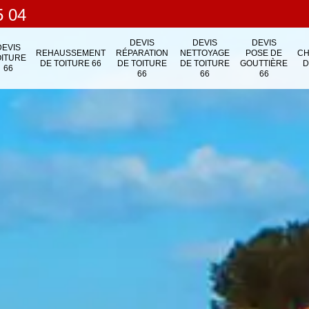
5 04
DEVIS
DEVIS
DEVIS
DEVIS
REHAUSSEMENT
RÉPARATION
NETTOYAGE
POSE DE
C
OITURE
DE TOITURE 66
DE TOITURE
DE TOITURE
GOUTTIÈRE
D
66
66
66
66