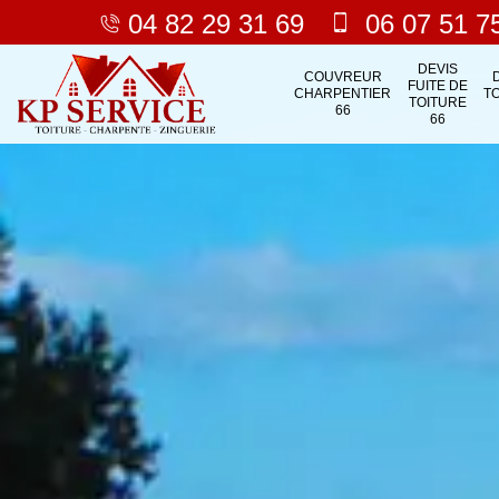
04 82 29 31 69
06 07 51 7
DEVIS
COUVREUR
FUITE DE
CHARPENTIER
T
TOITURE
66
66