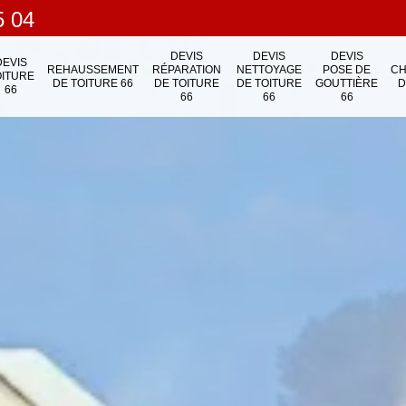
5 04
DEVIS
DEVIS
DEVIS
DEVIS
REHAUSSEMENT
RÉPARATION
NETTOYAGE
POSE DE
C
OITURE
DE TOITURE 66
DE TOITURE
DE TOITURE
GOUTTIÈRE
D
66
66
66
66