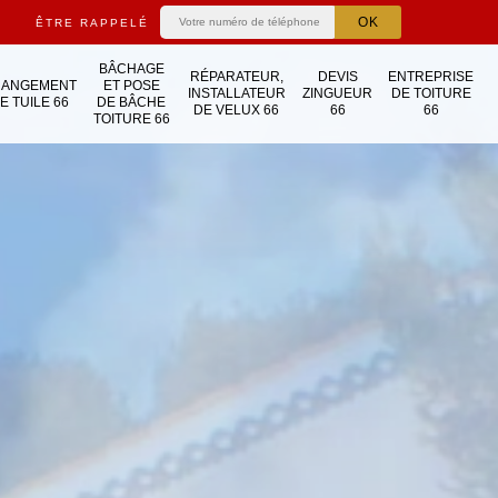
ÊTRE RAPPELÉ
BÂCHAGE
RÉPARATEUR,
DEVIS
ENTREPRISE
HANGEMENT
ET POSE
INSTALLATEUR
ZINGUEUR
DE TOITURE
E TUILE 66
DE BÂCHE
DE VELUX 66
66
66
TOITURE 66