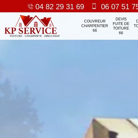
04 82 29 31 69
06 07 51 7
DEVIS
COUVREUR
FUITE DE
CHARPENTIER
T
TOITURE
66
66