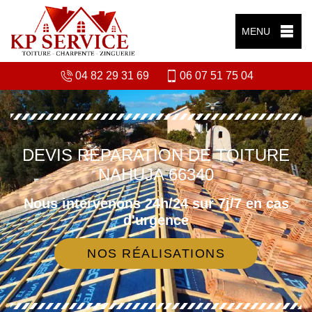
MENU
04 82 29 31 69
06 07 51 75 04
DEVIS RÉPARATION DE TOITURE
NAHUJA 66340
Nous intervenons 24h/24 sur 7j/7 en cas
d'urgence
NOS RÉALISATIONS