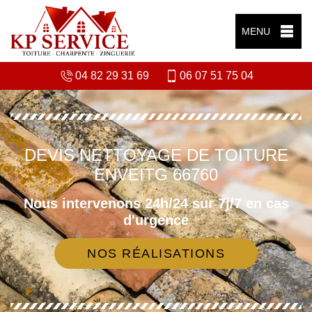
MENU
04 82 29 31 69
06 07 51 75 04
DEVIS NETTOYAGE DE TOITURE
ENVEITG 66760
Nous intervenons 24h/24 sur 7j/7 en cas
d'urgence
NOS RÉALISATIONS