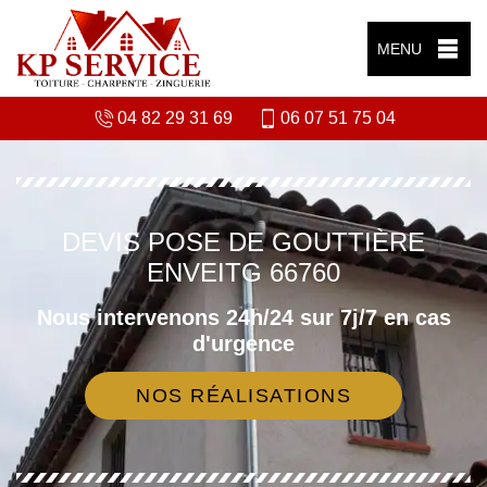
MENU
04 82 29 31 69
06 07 51 75 04
DEVIS POSE DE GOUTTIÈRE
ENVEITG 66760
Nous intervenons 24h/24 sur 7j/7 en cas
d'urgence
NOS RÉALISATIONS