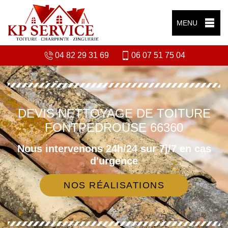
MENU
04 82 29 31 69
06 07 51 75 04
DEVIS NETTOYAGE DE TOITURE
FONTPEDROUSE 66360
Nous intervenons 24h/24 sur 7j/7 en cas
d'urgence
NOS RÉALISATIONS