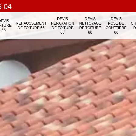
5 04
DEVIS
DEVIS
DEVIS
DEVIS
REHAUSSEMENT
RÉPARATION
NETTOYAGE
POSE DE
C
OITURE
DE TOITURE 66
DE TOITURE
DE TOITURE
GOUTTIÈRE
D
66
66
66
66