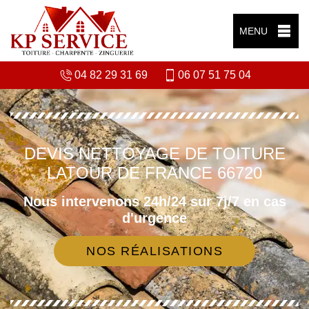
MENU
04 82 29 31 69
06 07 51 75 04
DEVIS NETTOYAGE DE TOITURE
LATOUR DE FRANCE 66720
Nous intervenons 24h/24 sur 7j/7 en cas
d'urgence
NOS RÉALISATIONS