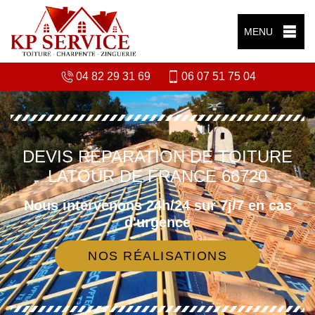
MENU
04 82 29 31 69
06 07 51 75 04
DEVIS RÉPARATION DE TOITURE
LATOUR DE FRANCE 66720
Nous intervenons 24h/24 sur 7j/7 en cas
d'urgence
NOS RÉALISATIONS