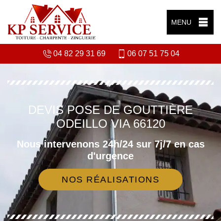
MENU
04 82 29 31 69
06 07 51 75 04
DEVIS POSE DE GOUTTIÈRE
ODEILLO VIA 66120
Nous intervenons 24h/24 sur 7j/7 en cas
d'urgence
NOS RÉALISATIONS