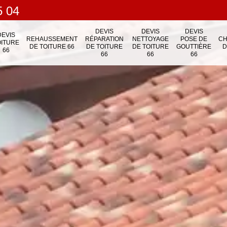
5 04
DEVIS
DEVIS
DEVIS
DEVIS
REHAUSSEMENT
RÉPARATION
NETTOYAGE
POSE DE
C
OITURE
DE TOITURE 66
DE TOITURE
DE TOITURE
GOUTTIÈRE
D
66
66
66
66