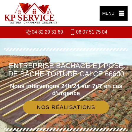
MENU
04 82 29 31 69
06 07 51 75 04
ENTREPRISE BÂCHAGE ET POSE
DE BÂCHE TOITURE CALCE 66600
Nous intervenons 24h/24 sur 7j/7 en cas
d'urgence
NOS RÉALISATIONS