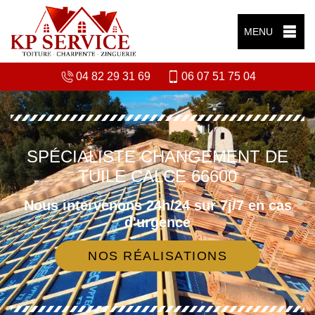
MENU
04 82 29 31 69
06 07 51 75 04
SPÉCIALISTE CHANGEMENT DE
TUILE CALCE 66600
Nous intervenons 24h/24 sur 7j/7 en cas
d'urgence
NOS RÉALISATIONS