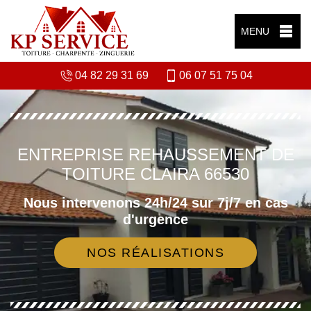
MENU
04 82 29 31 69
06 07 51 75 04
ENTREPRISE REHAUSSEMENT DE
TOITURE CLAIRA 66530
Nous intervenons 24h/24 sur 7j/7 en cas
d'urgence
NOS RÉALISATIONS