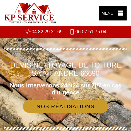
MENU
04 82 29 31 69
06 07 51 75 04
DEVIS NETTOYAGE DE TOITURE
SAINT ANDRE 66690
Nous intervenons 24h/24 sur 7j/7 en cas
d'urgence
NOS RÉALISATIONS