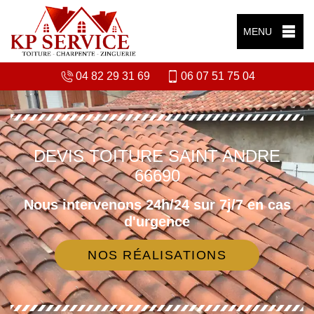
MENU
04 82 29 31 69
06 07 51 75 04
DEVIS TOITURE SAINT ANDRE
66690
Nous intervenons 24h/24 sur 7j/7 en cas
d'urgence
NOS RÉALISATIONS