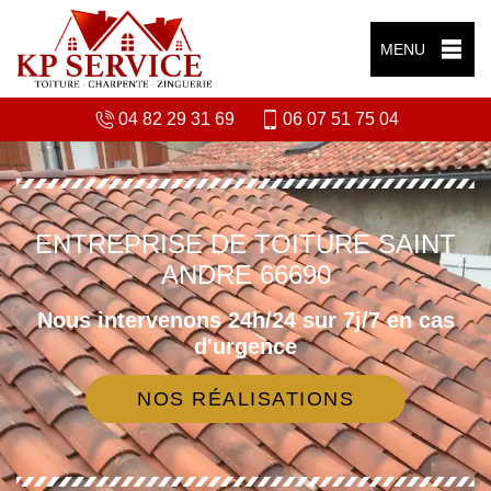
MENU
04 82 29 31 69
06 07 51 75 04
ENTREPRISE DE TOITURE SAINT
ANDRE 66690
Nous intervenons 24h/24 sur 7j/7 en cas
d'urgence
NOS RÉALISATIONS