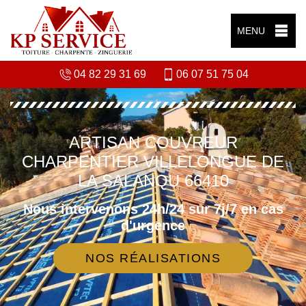
MENU
04 82 29 31 69
06 07 51 75 04
ARTISAN COUVREUR
CHARPENTIER VILLELONGUE DE
LA SALANQU 66410
Nous intervenons 24h/24 sur 7j/7 en cas
d'urgence
NOS RÉALISATIONS