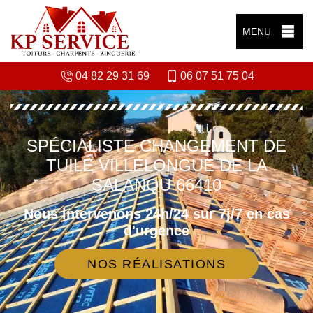
MENU
04 82 29 31 69
06 07 51 75 04
SPÉCIALISTE CHANGEMENT DE
TUILE VILLELONGUE DE LA
SALANQU 66410
Nous intervenons 24h/24 sur 7j/7 en cas
d'urgence
NOS RÉALISATIONS