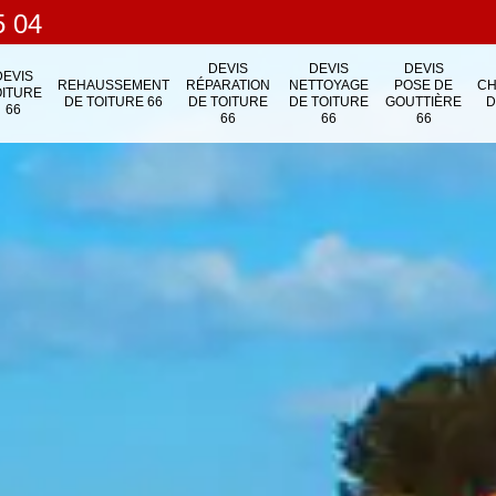
5 04
DEVIS
DEVIS
DEVIS
DEVIS
REHAUSSEMENT
RÉPARATION
NETTOYAGE
POSE DE
C
OITURE
DE TOITURE 66
DE TOITURE
DE TOITURE
GOUTTIÈRE
D
66
66
66
66