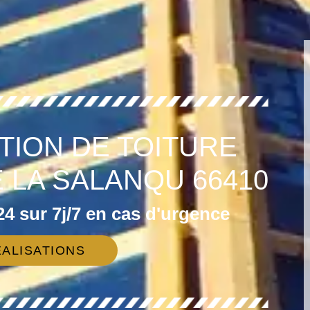
TION DE TOITURE
 LA SALANQU 66410
4 sur 7j/7 en cas d'urgence
ALISATIONS