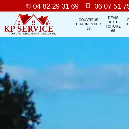
04 82 29 31 69
06 07 51 7
DEVIS
COUVREUR
FUITE DE
CHARPENTIER
T
TOITURE
66
66