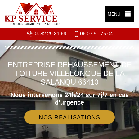
MENU
04 82 29 31 69
06 07 51 75 04
ENTREPRISE REHAUSSEMENT DE
TOITURE VILLELONGUE DE LA
SALANQU 66410
Nous intervenons 24h/24 sur 7j/7 en cas
d'urgence
NOS RÉALISATIONS